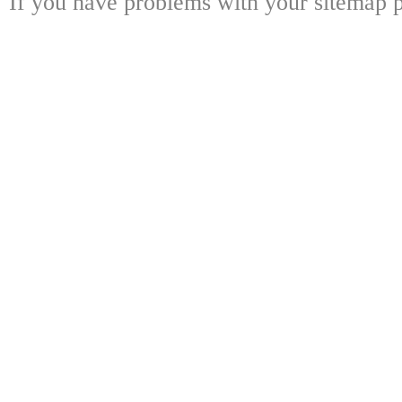
If you have problems with your sitemap p