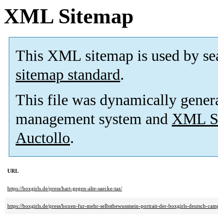
XML Sitemap
This XML sitemap is used by se
sitemap standard
.
This file was dynamically gener
management system and
XML Si
Auctollo
.
URL
https://boxgirls.de/press/hart-gegen-alte-saecke-taz/
https://boxgirls.de/press/boxen-fur-mehr-selbstbewusstsein-portrait-der-boxgirls-deutsch-ca