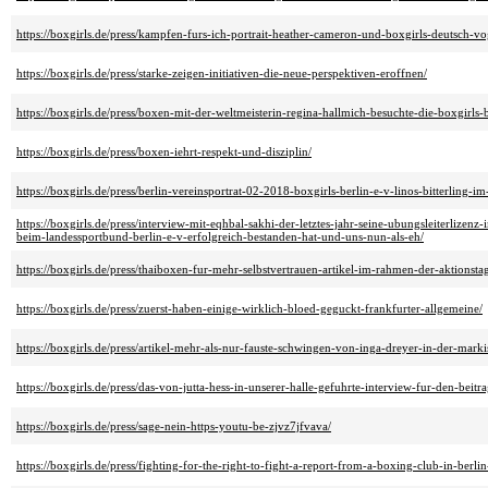
https://boxgirls.de/press/kampfen-furs-ich-portrait-heather-cameron-und-boxgirls-deutsch-vo
https://boxgirls.de/press/starke-zeigen-initiativen-die-neue-perspektiven-eroffnen/
https://boxgirls.de/press/boxen-mit-der-weltmeisterin-regina-hallmich-besuchte-die-boxgirls-b
https://boxgirls.de/press/boxen-iehrt-respekt-und-disziplin/
https://boxgirls.de/press/berlin-vereinsportrat-02-2018-boxgirls-berlin-e-v-linos-bitterling
https://boxgirls.de/press/interview-mit-eqhbal-sakhi-der-letztes-jahr-seine-ubungsleiterliz
beim-landessportbund-berlin-e-v-erfolgreich-bestanden-hat-und-uns-nun-als-eh/
https://boxgirls.de/press/thaiboxen-fur-mehr-selbstvertrauen-artikel-im-rahmen-der-aktions
https://boxgirls.de/press/zuerst-haben-einige-wirklich-bloed-geguckt-frankfurter-allgemeine/
https://boxgirls.de/press/artikel-mehr-als-nur-fauste-schwingen-von-inga-dreyer-in-der-mar
https://boxgirls.de/press/das-von-jutta-hess-in-unserer-halle-gefuhrte-interview-fur-den-beit
https://boxgirls.de/press/sage-nein-https-youtu-be-zjvz7jfvava/
https://boxgirls.de/press/fighting-for-the-right-to-fight-a-report-from-a-boxing-club-in-berli