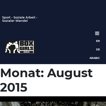
Sport - Soziale Arbeit -
Sozialer Wandel
EN
Hauptnavigation
DE
ARABIC
Monat:
August
2015