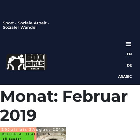
Sport - Soziale Arbeit -
Sozialer Wandel
EN
Hauptnavigation
DE
ARABIC
Monat:
Februar
2019