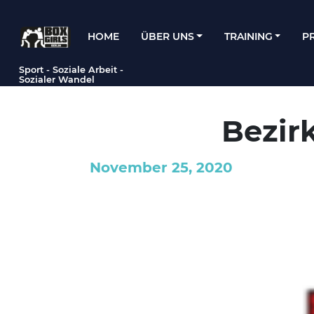
HOME
ÜBER UNS
TRAINING
P
Hauptnavigation
Sport - Soziale Arbeit -
Sozialer Wandel
Bezir
November 25, 2020