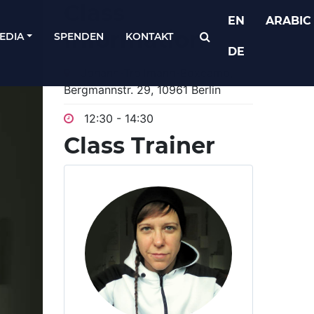
Class
EN
ARABIC
Information
EDIA
SPENDEN
KONTAKT
DE
Johann-Trollmann-Boxcamp,
Bergmannstr. 29, 10961 Berlin
12:30 - 14:30
Class Trainer