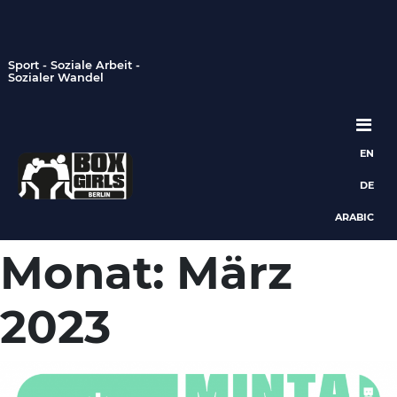
Sport - Soziale Arbeit -
Sozialer Wandel
EN
Hauptnavigation
DE
ARABIC
Monat:
März
2023